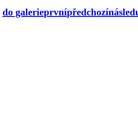
do galerie
první
předchozí
následu